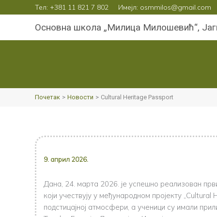
Пређи
Тел:
+381 11 821 7 802
Имејл: osmmilos@gmail.com
на
Основна школа „Милица Милошевић“, Ја
садржај
Почетак
Новости
Cultural Heritage Passport
9. април 2026.
Дана, 24. марта 2026. је успешно реализован прв
који учествују у међународном пројекту „Cultural 
подстицајној атмосфери, а ученици су имали прил