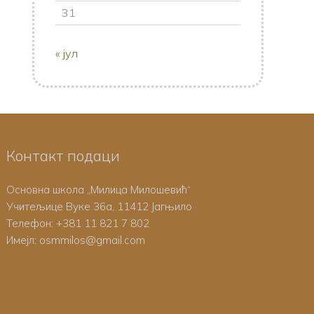
31
« јул
Контакт подаци
Основна школа „Милица Милошевић“
Учитељице Вуке 36а, 11412 Јагњило
Телефон:
+381 11 821 7 802
Имејл: osmmilos@gmail.com