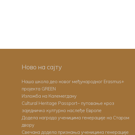
Ново на сајту
Наша школа део новог међународног Erasmus+
пројекта GREEN
Изложба на Калемегдану
Cultural Heritage Passport– путовање кроз
заједничко културно наслеђе Европе
Додела награда ученицима генерације на Старом
двору
Свечана додела признања ученицима генерације