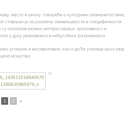
жаву, место и школу, говорећи о културним знаменитостима,
енат стављен је на размену занимљивости и специфичности
и су показали велико интересовање, креативност и
текла у духу уважавања и међусобног разумевања.
нако успешне и инспиративне, као и да ће ученици кроз овај
цена искуства.
1
2
►