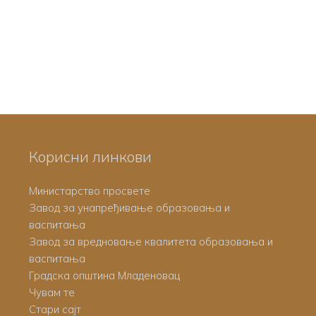
Корисни линкови
Министарство просвете
Завод за унапређивање образовања и
васпитања
Завод за вредновање квалитета образовања и
васпитања
Градска општина Младеновац
Чувам те
Стари сајт