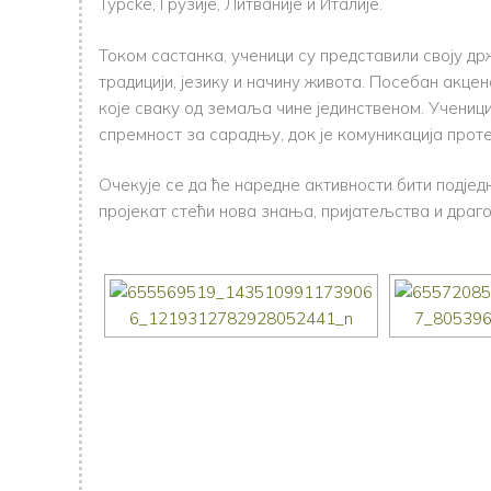
Турсke, Грузије, Литваније и Италије.
Током састанка, ученици су представили своју др
традицији, језику и начину живота. Посебан акц
које сваку од земаља чине јединственом. Учениц
спремност за сарадњу, док је комуникација про
Очекује се да ће наредне активности бити подјед
пројекат стећи нова знања, пријатељства и драго