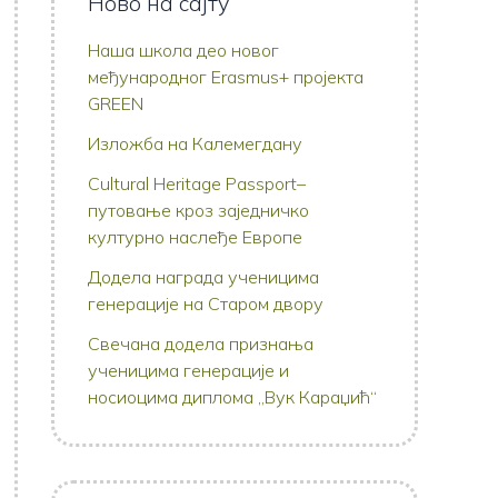
Ново на сајту
Наша школа део новог
међународног Erasmus+ пројекта
GREEN
Изложба на Калемегдану
Cultural Heritage Passport–
путовање кроз заједничко
културно наслеђе Европе
Додела награда ученицима
генерације на Старом двору
Свечана додела признања
ученицима генерације и
носиоцима диплома „Вук Караџић“