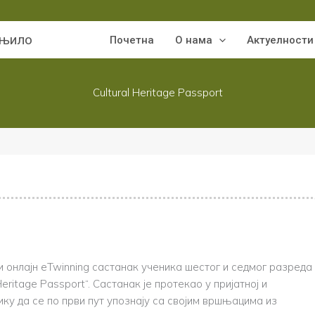
гњило
Почетна
О нама
Актуелности
Cultural Heritage Passport
и онлајн eTwinning састанак ученика шестог и седмог разреда
Heritage Passport“. Састанак је протекао у пријатној и
ику да се по први пут упознају са својим вршњацима из