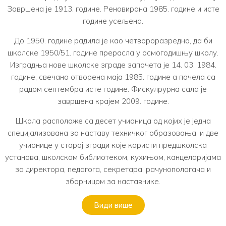
Завршена је 1913. године. Реновирана 1985. године и исте
године усељена.
До 1950. године радила је као четвороразредна, да би
школске 1950/51. године прерасла у осмогодишњу школу.
Изградња нове школске зграде започета је 14. 03. 1984.
године, свечано отворена маја 1985. године а почела са
радом септембра исте године. Фискулрурна сала је
завршена крајем 2009. године.
Школа располаже са десет учионица од којих је једна
специјализована за наставу техничког образовања, и две
учионице у старој згради које користи предшколска
установа, школском библиотеком, кухињом, канцеларијама
за директора, педагога, секретара, рачунополагача и
зборницом за наставнике.
Види више