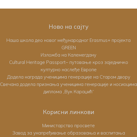
Ново на сајту
Наша школа део новог међународног Erasmus+ пројекта
GREEN
Изложба на Калемегдану
Cultural Heritage Passport– путовање кроз заједничко
културно наслеђе Европе
Додела награда ученицима генерације на Старом двору
Свечана додела признања ученицима генерације и носиоцима
диплома „Вук Караџић“
Корисни линкови
Министарство просвете
Завод за унапређивање образовања и васпитања