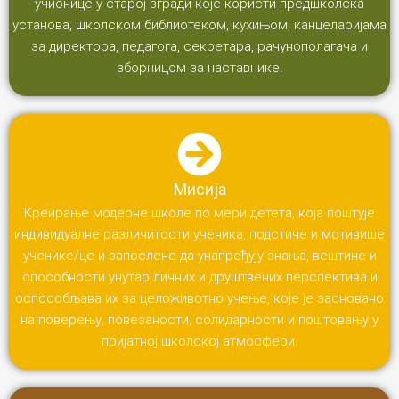
учионице у старој згради које користи предшколска
установа, школском библиотеком, кухињом, канцеларијама
за директора, педагога, секретара, рачунополагача и
зборницом за наставнике.
Мисија
Креирање модерне школе по мери детета, која поштује
индивидуалне различитости ученика, подстиче и мотивише
ученике/це и запослене да унапређују знања, вештине и
способности унутар личних и друштвених перспектива и
оспособљава их за целоживотно учење, које је засновано
на поверењу, повезаности, солидарности и поштовању у
пријатној школској атмосфери.