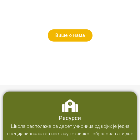
учитеље. 1981. године Општина је на темељима ове
зграде озидала нову школу са две учионице која је
због дотрајалости срушена 1965. године.
Више о нама
Ресурси
Школа располаже са десет учионица од којих је једна
специјализована за наставу техничког образовања, и две