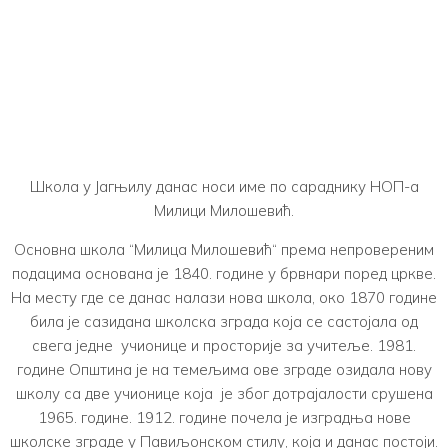
0
ученика
Школа у Јагњилу данас носи име по сараднику НОП-а
Милици Милошевић.
Основна школа “Милица Милошевић“ према непровереним
подацима основана је 1840. године у брвнари поред цркве.
На месту где се данас налази нова школа, око 1870 године
била је сазидана школска зграда која се састојала од
свега једне учионице и просторије за учитеље. 1981.
године Општина је на темељима ове зграде озидала нову
школу са две учионице која је због дотрајалости срушена
1965. године. 1912. године почела је изградња нове
школске зграде у Павиљонском стилу, која и данас постоји.