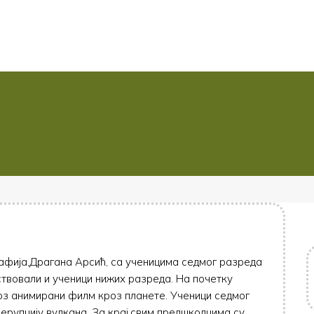
афија,Драгана Арсић, са ученицима седмог разреда
ствовали и ученици нижих разреда. На почетку
роз анимирани филм кроз планете. Ученици седмог
 ерупцију вулкана. За крај,свим предшколцима су