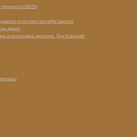
+ пројекта GREEN
једничко културно наслеђе Европе
ром двору
је и носиоцима диплома „Вук Караџић“
спитања