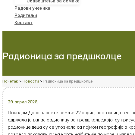
Обавештења за осмаке
Радови ученика
Родитељи
Контакт
Радионица за предшколце
Почетак
Новости
Радионица за предшколце
29. април 2026.
Поводом Дана планете земље,22.април, наставница геогр
одржала је данас радионицу за предшколце,којој су прису
радионице,деца су се упознала са појмом географија,а к
разреда показали су на карти најбитније појмове и извели