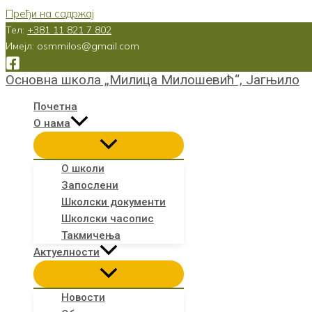
Пређи на садржај
Тел:
+381 11 821 7 802
Имејл: osmmilos@gmail.com
Основна школа „Милица Милошевић“, Јагњило
Почетна
О нама
О школи
Запослени
Школски документи
Школски часопис
Такмичења
Актуелности
Новости