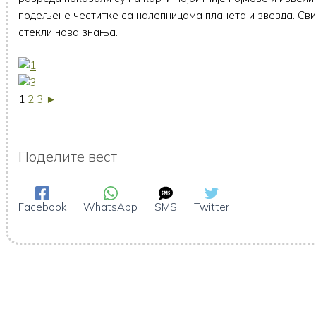
подељене честитке са налепницама планета и звезда. Сви 
стекли нова знања.
1
2
3
►
Поделите вест
Facebook
WhatsApp
SMS
Twitter