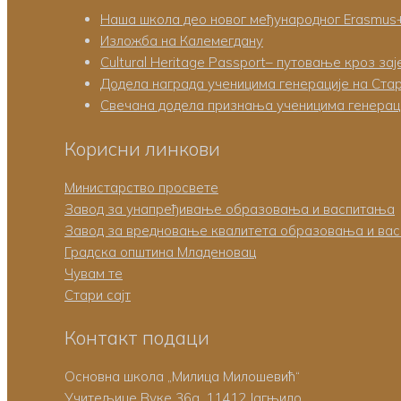
Наша школа део новог међународног Erasmus
Изложба на Калемегдану
Cultural Heritage Passport– путовање кроз за
Додела награда ученицима генерације на Ста
Свечана додела признања ученицима генераци
Корисни линкови
Министарство просвете
Завод за унапређивање образовања и васпитања
Завод за вредновање квалитета образовања и ва
Градска општина Младеновац
Чувам те
Стари сајт
Контакт подаци
Основна школа „Милица Милошевић“
Учитељице Вуке 36а, 11412 Јагњило