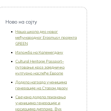
Ново на сајту
Наша школа део новог
међународног Erasmus+ пројекта
GREEN
Изложба на Калемегдану
Cultural Heritage Passport–
путовање кроз заједничко
културно наслеђе Европе
Додела награда ученицима
генерације на Старом двору
Свечана додела признања
ученицима генерације и
носиоцима диплома „Вук