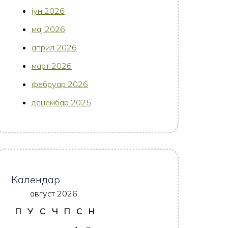
јун 2026
мај 2026
април 2026
март 2026
фебруар 2026
децембар 2025
Календар
август 2026.
П
У
С
Ч
П
С
Н