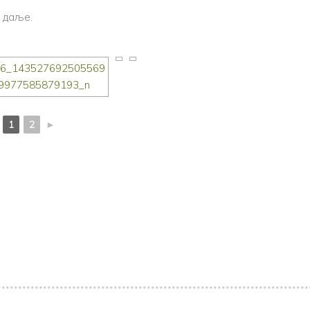
н даље.
1
2
►