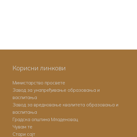
Корисни линкови
Министарство просвете
Завод за унапређивање образовања и
васпитања
Завод за вредновање квалитета образовања и
васпитања
Градска општина Младеновац
Чувам те
Стари сајт