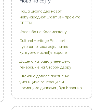
Ново на сајту
Наша школа део новог
међународног Erasmus+ пројекта
GREEN
Изложба на Калемегдану
Cultural Heritage Passport–
путовање кроз заједничко
културно наслеђе Европе
Додела награда ученицима
генерације на Старом двору
Свечана додела признања
ученицима генерације и
носиоцима диплома „Вук Караџић“