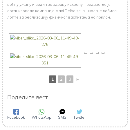
воћну ужину и водич за здраву исхрану.Предавање је
организовала компанија Maxi Delhaize, а школа је добила
лопте за реализацију физичког васпитања на поклон.
1
2
3
►
Поделите вест
Facebook
WhatsApp
SMS
Twitter