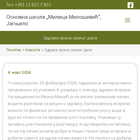
Пређи
Тел:
+381 11 821 7 802
на
Основна школа „Милица Милошевић“,
садржај
Јагњило
Здрава храна сваког дана
Почетак
Новости
Здрава храна сваког дана
6. март 2026.
У нашој школи, 25.фебруара 2026. одржано је интерактивно
предавање за ученике 4. разреда о значају здраве исхране.
Нутрициониста Ивана Мишић је на веома занимљив начин
водила разговор са децом о здравој, балансираној исхрани,
важности физичке активности и потребном уносу воде и
других течности за правилан раст и развој. Ученици су
активно учествовали у разговору, и одговарали на питања,
те на тај начин уочили добре и лоше стране своје исхране и
добили савете за здрав начин живота. На поклон су добили