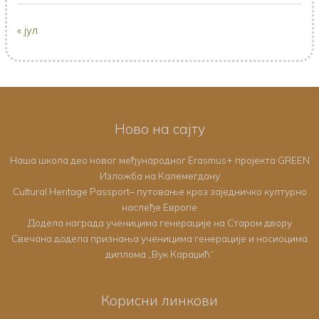
« јул
Ново на сајту
Наша школа део новог међународног Erasmus+ пројекта GREEN
Изложба на Калемегдану
Cultural Heritage Passport– путовање кроз заједничко културно
наслеђе Европе
Додела награда ученицима генерације на Старом двору
Свечана додела признања ученицима генерације и носиоцима
диплома „Вук Караџић“
Корисни линкови