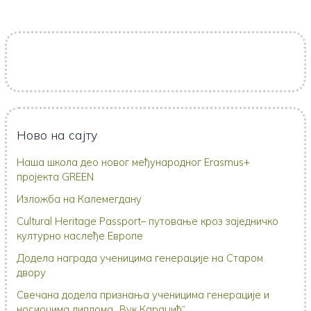
Ново на сајту
Наша школа део новог међународног Erasmus+
пројекта GREEN
Изложба на Калемегдану
Cultural Heritage Passport– путовање кроз заједничко
културно наслеђе Европе
Додела награда ученицима генерације на Старом
двору
Свечана додела признања ученицима генерације и
носиоцима диплома „Вук Караџић“