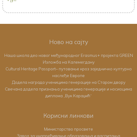
Ново на сајту
Наша школа део новог међународног Erasmus+ пројекта GREEN
Изложба на Калемегдану
Cultural Heritage Passport– путовање кроз заједничко културно
наслеђе Европе
Додела награда ученицима генерације на Старом двору
Свечана додела признања ученицима генерације и носиоцима
диплома „Вук Караџић“
Корисни линкови
Министарство просвете
Завод за унапређивање образовања и васпитања