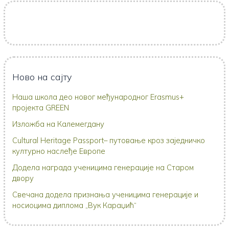
Ново на сајту
Наша школа део новог међународног Erasmus+
пројекта GREEN
Изложба на Калемегдану
Cultural Heritage Passport– путовање кроз заједничко
културно наслеђе Европе
Додела награда ученицима генерације на Старом
двору
Свечана додела признања ученицима генерације и
носиоцима диплома „Вук Караџић“