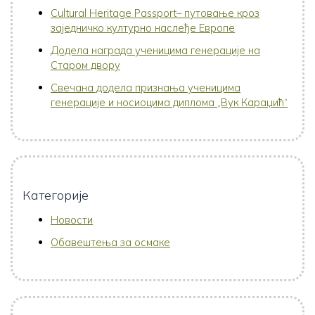
Cultural Heritage Passport– путовање кроз
заједничко културно наслеђе Европе
Додела награда ученицима генерације на
Старом двору
Свечана додела признања ученицима
генерације и носиоцима диплома „Вук Караџић“
Категорије
Новости
Обавештења за осмаке