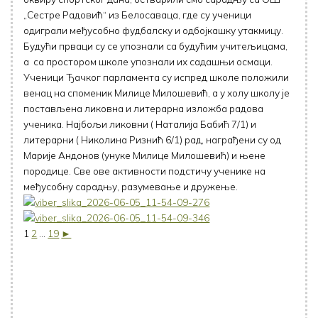
„Сестре Радовић“ из Белосаваца, где су ученици
одиграли међусобно фудбалску и одбојкашку утакмицу.
Будући прваци су се упознали са будућим учитељицама,
а са простором школе упознали их садашњи осмаци.
Ученици Ђачког парламента су испред школе положили
венац на споменик Милице Милошевић, а у холу школу је
постављена ликовна и литерарна изложба радова
ученика. Најбољи ликовни ( Наталија Бабић 7/1) и
литерарни ( Николина Ризнић 6/1) рад, награђени су од
Марије Андонов (унуке Милице Милошевић) и њене
породице. Све ове активности подстичу ученике на
међусобну сарадњу, разумевање и дружење.
1
2
...
19
►