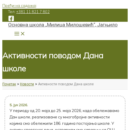
Пређи на садржај
Тел:
+381 11 821 7 802
Основна школа „Милица Милошевић“, Јагњило
Активности поводом Дана
школе
Почетак
Новости
Активности поводом Дана школе
5. јун 2026.
У периоду од 20. маја до 25. маја 2026, када обележавамо
Дан школе, реализоване су многобројне активности
којима смо обележили 186. година постојања школе. У
оквиру спортског дана, остварили смо сарадњу са ОШ