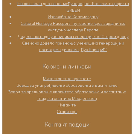
Наша школа део новог међународног Erasmus+ пројекта
GREEN
Изложба на Калемегдану
Cultural Heritage Passport– путовање кроз заједничко
културно наслеђе Европе
Додела награда ученицима генерације на Старом двору
Свечана додела признања ученицима генерације и
носиоцима диплома „Вук Караџић“
Корисни линкови
Министарство просвете
Завод за унапређивање образовања и васпитања
Завод за вредновање квалитета образовања и васпитања
Градска општина Младеновац
Чувам те
Стари сајт
Контакт подаци